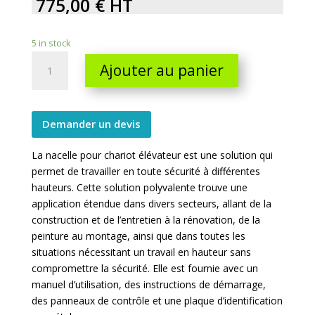
775,00
€
HT
5 in stock
Nacelle
Ajouter au panier
pour
chariot
élévateur
400
Demander un devis
kg
La nacelle pour chariot élévateur est une solution qui
quantity
permet de travailler en toute sécurité à différentes
hauteurs. Cette solution polyvalente trouve une
application étendue dans divers secteurs, allant de la
construction et de l’entretien à la rénovation, de la
peinture au montage, ainsi que dans toutes les
situations nécessitant un travail en hauteur sans
compromettre la sécurité. Elle est fournie avec un
manuel d’utilisation, des instructions de démarrage,
des panneaux de contrôle et une plaque d’identification