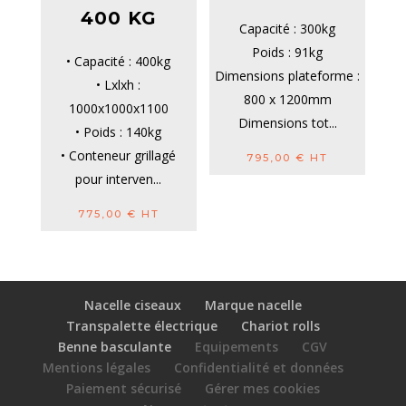
400 KG
Capacité : 300kg
Poids : 91kg
• Capacité : 400kg
Dimensions plateforme :
• Lxlxh :
800 x 1200mm
1000x1000x1100
Dimensions tot...
• Poids : 140kg
• Conteneur grillagé
795,00
€
HT
pour interven...
775,00
€
HT
Nacelle ciseaux
Marque nacelle
Transpalette électrique
Chariot rolls
Benne basculante
Equipements
CGV
Mentions légales
Confidentialité et données
Paiement sécurisé
Gérer mes cookies