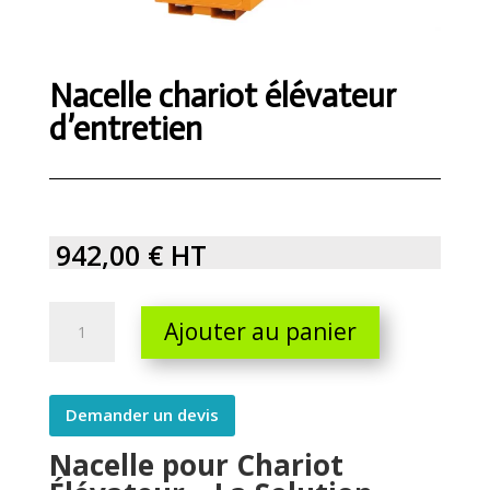
Nacelle chariot élévateur
d’entretien
942,00
€
HT
Nacelle
Ajouter au panier
chariot
élévateur
d'entretien
quantity
Demander un devis
Nacelle pour Chariot