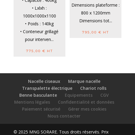
• Capacité : 400kg
Dimensions plateforme :
• Lxlxh :
800 x 1200mm
1000x1000x1100
Dimensions tot...
• Poids : 140kg
• Conteneur grillagé
795,00
€
HT
pour interven...
775,00
€
HT
Nacelle ciseaux
Marque nacelle
Transpalette électrique
Chariot rolls
Benne basculante
Equipements
CGV
Mentions légales
Confidentialité et données
Paiement sécurisé
Gérer mes cookies
Nous contacter
© 2025 MNG SORARE. Tous droits réservés. Prix