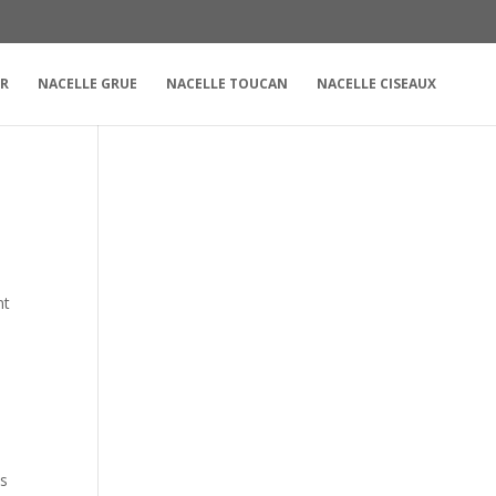
UR
NACELLE GRUE
NACELLE TOUCAN
NACELLE CISEAUX
nt
es