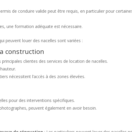
ermis de conduire valide peut être requis, en particulier pour certaine
les, une formation adéquate est nécessaire.
ui peuvent louer des nacelles sont variées :
la construction
 principales clientes des services de location de nacelles.
 hauteur.
iers nécessitent l’accès à des zones élevées.
lles pour des interventions spécifiques.
es photographes, peuvent également en avoir besoin.
ravaux de rénovation
: Les particuliers peuvent louer des nacelles p