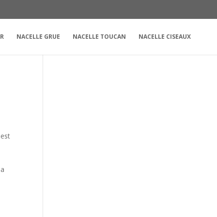
UR
NACELLE GRUE
NACELLE TOUCAN
NACELLE CISEAUX
 est
la