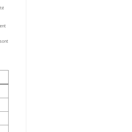
ité
tent
 sont