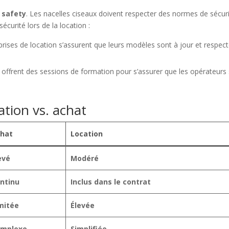
a
safety
. Les nacelles ciseaux doivent respecter des normes de sécur
écurité lors de la location :
prises de location s’assurent que leurs modèles sont à jour et respec
 offrent des sessions de formation pour s’assurer que les opérateurs
ation vs. achat
hat
Location
evé
Modéré
ntinu
Inclus dans le contrat
mitée
Élevée
mplexe
Simplifiée