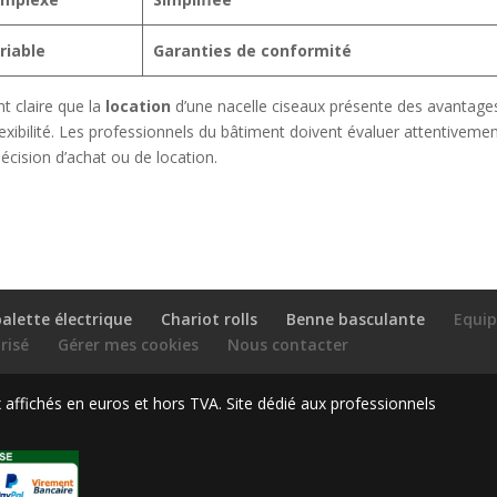
riable
Garanties de conformité
t claire que la
location
d’une nacelle ciseaux présente des avantage
lexibilité. Les professionnels du bâtiment doivent évaluer attentiveme
écision d’achat ou de location.
alette électrique
Chariot rolls
Benne basculante
Equi
risé
Gérer mes cookies
Nous contacter
ffichés en euros et hors TVA. Site dédié aux professionnels