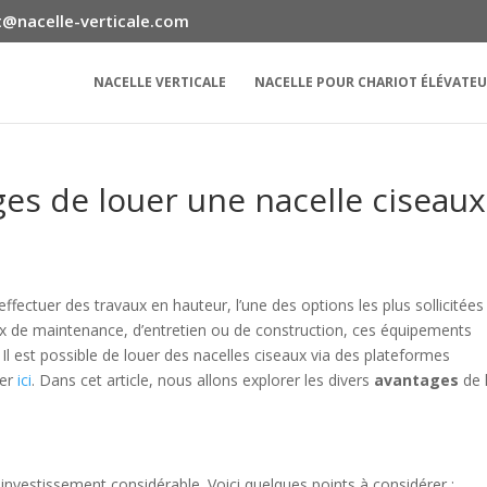
@nacelle-verticale.com
NACELLE VERTICALE
NACELLE POUR CHARIOT ÉLÉVATE
ges de louer une nacelle ciseaux
fectuer des travaux en hauteur, l’une des options les plus sollicitées
ux de maintenance, d’entretien ou de construction, ces équipements
Il est possible de louer des nacelles ciseaux via des plateformes
ver
ici
. Dans cet article, nous allons explorer les divers
avantages
de 
investissement considérable. Voici quelques points à considérer :