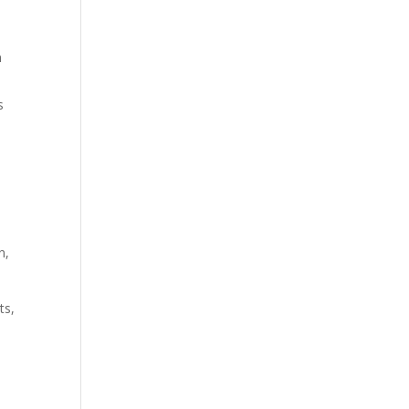
n
s
n,
ts,