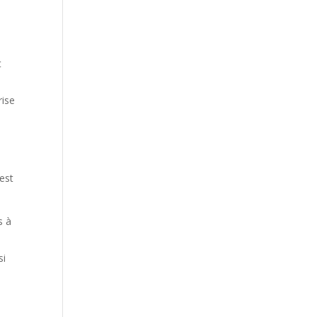
t
rise
 est
s à
si