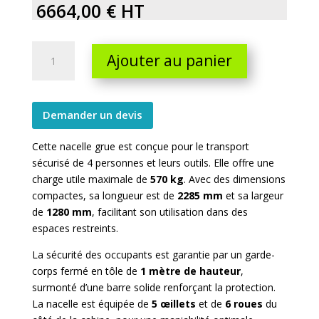
6664,00
€
HT
Nacelle
Ajouter au panier
grue
rectangulaire
4
personnes
Demander un devis
quantity
Cette nacelle grue est conçue pour le transport
sécurisé de 4 personnes et leurs outils. Elle offre une
charge utile maximale de
570 kg
. Avec des dimensions
compactes, sa longueur est de
2285 mm
et sa largeur
de
1280 mm
, facilitant son utilisation dans des
espaces restreints.
La sécurité des occupants est garantie par un garde-
corps fermé en tôle de
1 mètre de hauteur
,
surmonté d’une barre solide renforçant la protection.
La nacelle est équipée de
5 œillets
et de
6 roues
du