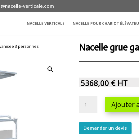
@nacelle-verticale.com
NACELLE VERTICALE
NACELLE POUR CHARIOT ÉLÉVATE
Nacelle grue g
lvanisée 3 personnes
5368,00
€
HT
Nacelle
Ajouter 
grue
galvanisée
3
Demander un devis
personnes
quantity