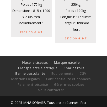
Poids : 170 kg
250kg
Dimensions : 815 x 1200
Poids : 190kg
x 2305 mm
Longueur : 1550mm
Encombrement :...
Largeur : 890mm
Hau...
1987,00
€
HT
2117,00
€
HT
Nacelle ciseaux
Marque nacelle
Transpalette électrique
Chariot rolls
Benne basculante
Equipements
CGV
Mentions légales
Confidentialité et données
Paiement sécurisé
Gérer mes cookies
Nous contacter
© 2025 MNG SORARE. Tous droits réservés. Prix