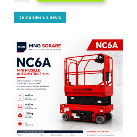
ronde
2
personnes
Demander un devis
quantity