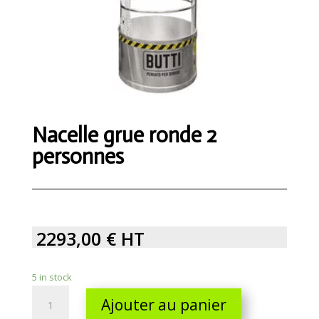
Nacelle grue ronde 2
personnes
2293,00
€
HT
5 in stock
Nacelle
Ajouter au panier
grue