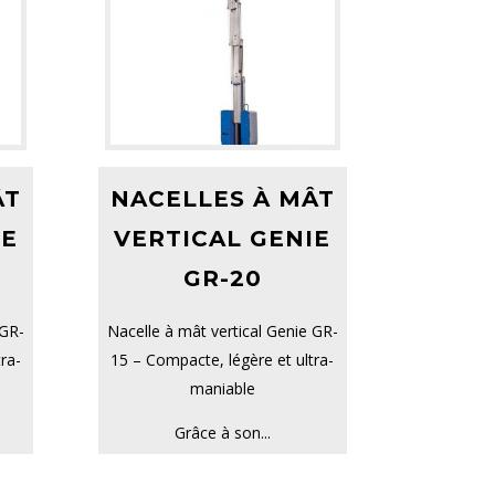
ÂT
NACELLES À MÂT
IE
VERTICAL GENIE
GR-20
 GR-
Nacelle à mât vertical Genie GR-
ra-
15 – Compacte, légère et ultra-
maniable
Grâce à son...