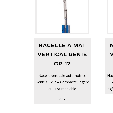
NACELLE À MÂT
VERTICAL GENIE
GR-12
Nacelle verticale automotrice
Nac
Genie GR-12 – Compacte, légère
et ultra-maniable
lég
La G...