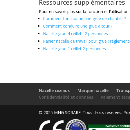
Ressources supplémentaires
Pour en savoir plus sur la fonction et l’utilisation
Comment fonctionne une grue de chantier ?
Comment conduire une grue à tour ?
Nacelle grue 4 œillets 2 personnes
Panier nacelle de travail pour grue : réglement
Nacelle grue 1 œillet 2 personnes
Nacelle ciseaux
Marque nacelle
Transp
Confidentialité et données
Paiement sécu
© 2025 MNG SORARE. Tous droits réservés. Prix a