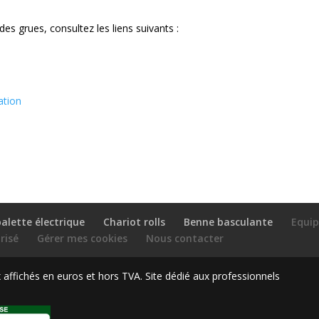
 des grues, consultez les liens suivants :
ation
alette électrique
Chariot rolls
Benne basculante
Equi
risé
Gérer mes cookies
Nous contacter
ffichés en euros et hors TVA. Site dédié aux professionnels