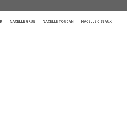
UR
NACELLE GRUE
NACELLE TOUCAN
NACELLE CISEAUX