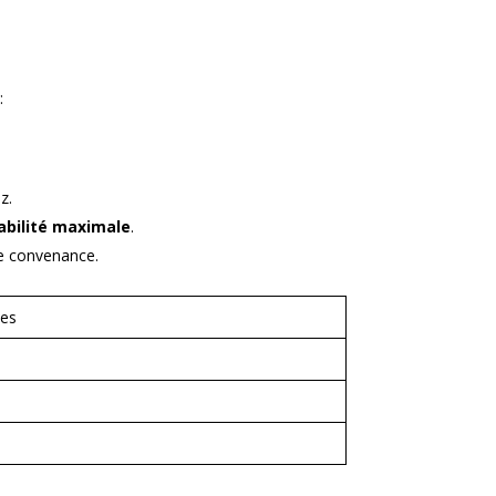
:
z.
abilité maximale
.
re convenance.
les