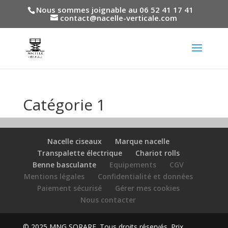
Nous sommes joignable au 06 52 41 17 41
contact@nacelle-verticale.com
Catégorie 1
Nacelle ciseaux
Marque nacelle
Transpalette électrique
Chariot rolls
Benne basculante
Equipements
CGV
Mentions légales
Confidentialité et données
Paiement sécurisé
Gérer mes cookies
Nous contacter
© 2025 MNG SORARE. Tous droits réservés. Prix