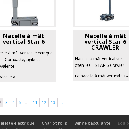
Nacelle à mât
Nacelle à mât
vertical Star 6
vertical Star 6
CRAWLER
elle à mât vertical électrique
Nacelle à mât vertical sur
 – Compacte, agile et
chenilles – STAR 6 Crawler
yvalente
La nacelle à mât vertical STA.
acelle à...
2
3
4
5
…
11
12
13
→
alette électrique
Chariot rolls
Benne basculante
Equi