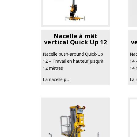
Nacelle à mât
vertical Quick Up 12
v
Nacelle push-around Quick-Up
Nac
12 – Travail en hauteur jusqu’à
14 
12 mètres
14 
La nacelle p...
La n