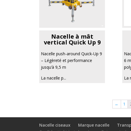
Nacelle à mât
vertical Quick Up 9
Nacelle push-around Quick-Up 9
Nac
– Légèreté et performance
6 m
jusqu’à 9,5 m
pol
La nacelle p...
La n
←
1
Nacelle ciseaux
Marque nacelle
Transp