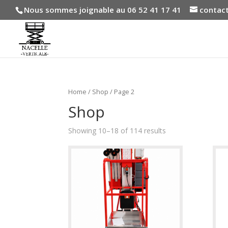
Nous sommes joignable au 06 52 41 17 41
contact
Home
/
Shop
/ Page 2
Shop
Showing 10–18 of 114 results